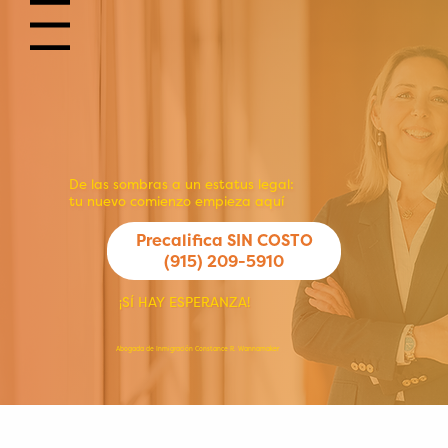
Menu
De las sombras a un estatus legal:
tu nuevo comienzo empieza aquí
Precalifica SIN COSTO
(915) 209-5910
¡SÍ HAY ESPERANZA!
Abogada de Inmigración Constance R. Wannamaker