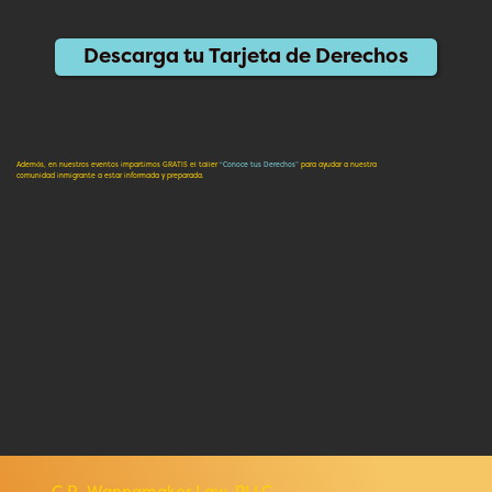
Descarga tu Tarjeta de Derechos
Además, en nuestros eventos impartimos GRATIS el taller
“Conoce tus Derechos”
para ayudar a nuestra
comunidad inmigrante a estar informada y preparada.
C.R. Wannamaker Law, PLLC