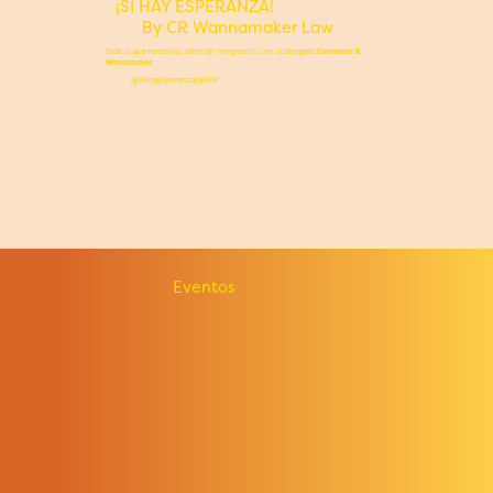
¡SÍ HAY ESPERANZA!
By CR Wannamaker Law
Todo lo que necesitas saber de inmigración, con la abogada
Constance R.
Wannamaker
@SiHayEsperanzabyCRW
Eventos