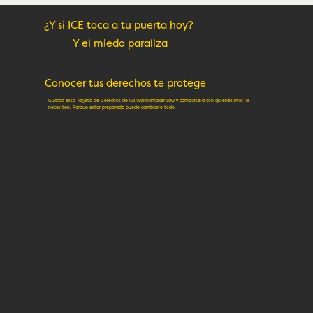
¿Y si ICE toca a tu puerta hoy?
Y el miedo paraliza
Conocer tus derechos te protege
Guarda esta Tarjeta de Derechos de CR Wannamaker Law y compártela con quienes más la
necesiten. Porque estar preparado puede cambiarlo todo.