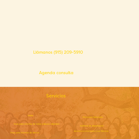
Llámanos (915) 209-5910
Agenda consulta
Servicios
VAWA
Peticiones familiares
Visas para víctimas de trata y abusos laborales
Defensa de deportación
Asistencia a militares y sus familias
Visas para víctimas de delitos