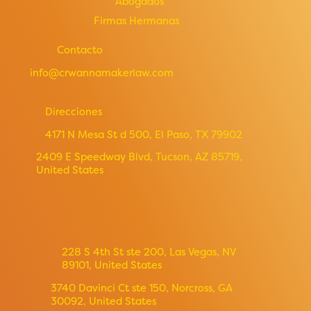
Abogados
Firmas Hermanas
Contacto
info@crwannamakerlaw.com
Direcciones
4171 N Mesa St d 500, El Paso, TX 79902
2409 E Speedway Blvd, Tucson, AZ 85719,
United States
228 S 4th St ste 200, Las Vegas, NV
89101, United States
3740 Davinci Ct ste 150, Norcross, GA
30092, United States