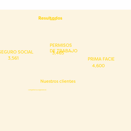
Resultados
Reales
PERMISOS
DE TRABAJO
SEGURO SOCIAL
3,465
3,561
PRIMA FACIE
4,600
Nuestros clientes
comparten su experiencia